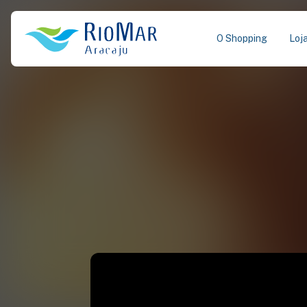
O Shopping
Loj