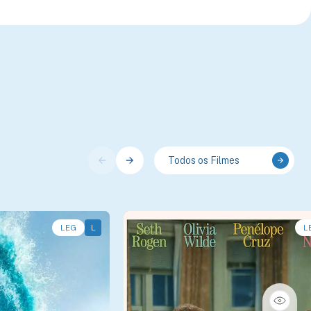
Todos os Filmes
LEG
L
L