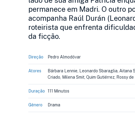
lado de sua amiga Patricia enqua
permanece em Madri. O outro po
acompanha Raúl Durán (Leonardo
roteirista que enfrenta dificuld
da ficção.
Direção
Pedro Almodóvar
Atores
Bárbara Lennie, Leonardo Sbaraglia, Aitana S
Criado, Milena Smit, Quim Gutiérrez, Rossy d
Duração
111 Minutos
Gênero
Drama