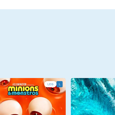
LEG
L