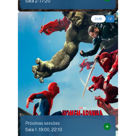
Sala 2
-
17:20
Ação, Aventura, Fantasia, Ficção Científica • • 2h24
DUB
12
Próximas sessões
Sala 1
-
19:00, 22:10