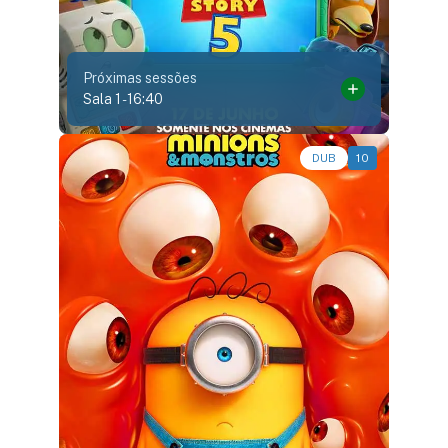
Próximas sessões
Sala 1
-
16:40
Animação, Aventura, Comédia • • 1h27
DUB
10