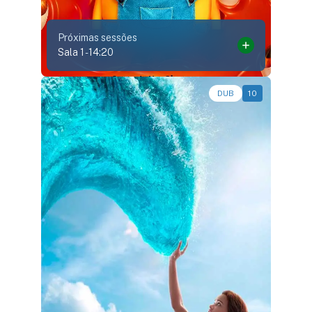
Próximas sessões
Sala 1
-
14:20
Aventura, Fantasia, Live-Action • • 1h55
DUB
10