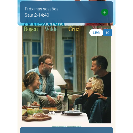
Próximas sessões
Sala 2
-
14:40
Comédia, Drama, Romance • • 1h47
LEG
16