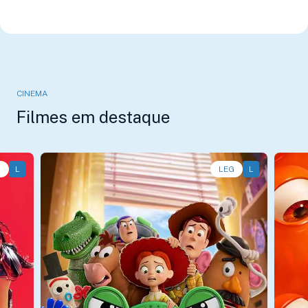
CINEMA
Filmes em destaque
G
L
Animação, Aventura, Comédia • • 1h40
LEG
L
Anim