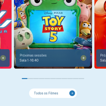
Próximas sessões
Pró
Sala 1
-
16:40
Sal
Todos os Filmes