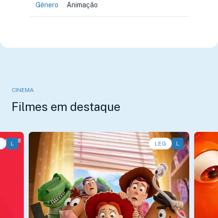
Gênero
Animação
CINEMA
Filmes em destaque
G
L
Animação, Aventura, Comédia • • 1h40
LEG
L
Anim