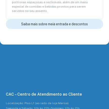
poltronas espaçosas e reclináveis, além de um menu
especial de comidas e bebidas prontos para serem
servidos no seu assento.
Saiba mais sobre meia entrada e descontos
CAC – Centro de Atendimento ao Cliente
Localização: Piso L1 (ao lado da loja Marisa)
Segunda a Sábado: 10h às 22h - Domingo: 12h às 21h